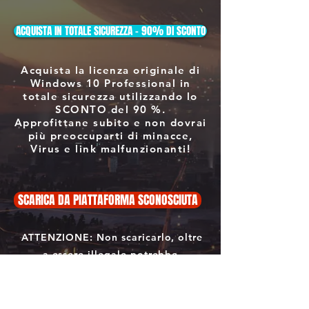
ACQUISTA IN TOTALE SICUREZZA - 90% DI SCONTO
Acquista la licenza originale di
Windows 10 Professional in
totale sicurezza utilizzando lo
SCONTO del 90 %.
Approfittane subito e non dovrai
più preoccuparti di minacce,
Virus e link malfunzionanti!
SCARICA DA PIATTAFORMA SCONOSCIUTA
ATTENZIONE: Non scaricarlo, oltre
a essere illegale potrebbe
danneggiare in modo irreversibile i
l
tuo PC con Virus