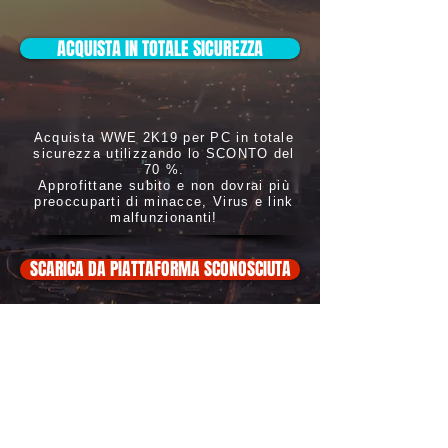
ACQUISTA IN TOTALE SICUREZZA
Acquista WWE 2K19 per PC in totale
sicurezza utilizzando lo SCONTO del
70 %.
Approfittane subito e non dovrai più
preoccuparti di minacce, Virus e link
malfunzionanti!
SCARICA DA PIATTAFORMA SCONOSCIUTA
ATTENZIONE: Non scaricarlo, oltre
a essere illegale potrebbe
danneggiare in modo irreversibile i
l tuo
PC con Virus